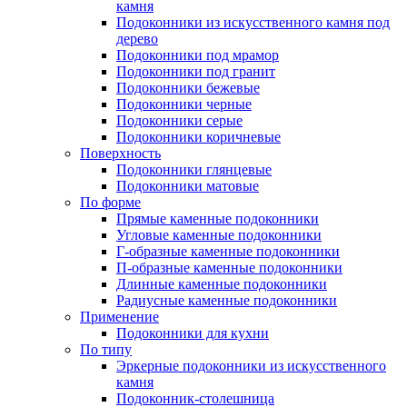
камня
Подоконники из искусственного камня под
дерево
Подоконники под мрамор
Подоконники под гранит
Подоконники бежевые
Подоконники черные
Подоконники серые
Подоконники коричневые
Поверхность
Подоконники глянцевые
Подоконники матовые
По форме
Прямые каменные подоконники
Угловые каменные подоконники
Г-образные каменные подоконники
П-образные каменные подоконники
Длинные каменные подоконники
Радиусные каменные подоконники
Применение
Подоконники для кухни
По типу
Эркерные подоконники из искусственного
камня
Подоконник-столешница