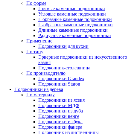
По форме
Прямые каменные подоконники
Угловые каменные подоконники
Г-образные каменные подоконники
П-образные каменные подоконники
Длинные каменные подоконники
Радиусные каменные подоконники
Применение
Подоконники для кухни
По типу
Эркерные подоконники из искусственного
камня
Подоконник-столешница
По производителю
Подоконники Grandex
Подоконники Staron
Подоконники из дерева
По материалу
Подоконники из ясеня
Подоконники МДФ
Подоконники из дуба
Подоконники венге
Подоконники из бука
Подоконники фанера
Подоконник из лиственницы