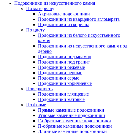
Подоконники из искусственного камня
По материалу
Акриловые подоконники
Подоконники из кварцевого агломерата
Подоконники из кориана
По цвету
Подоконники из белого искусственного
камня
Подоконники из искусственного камня под
дерево
Подоконники под мрамор
Подоконники под гранит
Подоконники бежевые
Подоконники черные
Подоконники серые
Подоконники коричневые
Поверхность
Подоконники глянцевые
Подоконники матовые
По форме
Прямые каменные подоконники
Угловые каменные подоконники
Г-образные каменные подоконники
П-образные каменные подоконники
Длинные каменные подоконники