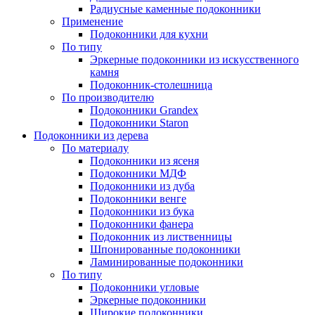
Радиусные каменные подоконники
Применение
Подоконники для кухни
По типу
Эркерные подоконники из искусственного
камня
Подоконник-столешница
По производителю
Подоконники Grandex
Подоконники Staron
Подоконники из дерева
По материалу
Подоконники из ясеня
Подоконники МДФ
Подоконники из дуба
Подоконники венге
Подоконники из бука
Подоконники фанера
Подоконник из лиственницы
Шпонированные подоконники
Ламинированные подоконники
По типу
Подоконники угловые
Эркерные подоконники
Широкие подоконники