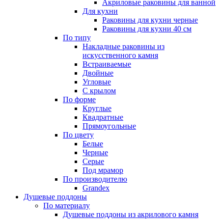
Акриловые раковины для ванной
Для кухни
Раковины для кухни черные
Раковины для кухни 40 см
По типу
Накладные раковины из
искусственного камня
Встраиваемые
Двойные
Угловые
С крылом
По форме
Круглые
Квадратные
Прямоугольные
По цвету
Белые
Черные
Серые
Под мрамор
По производителю
Grandex
Душевые поддоны
По материалу
Душевые поддоны из акрилового камня