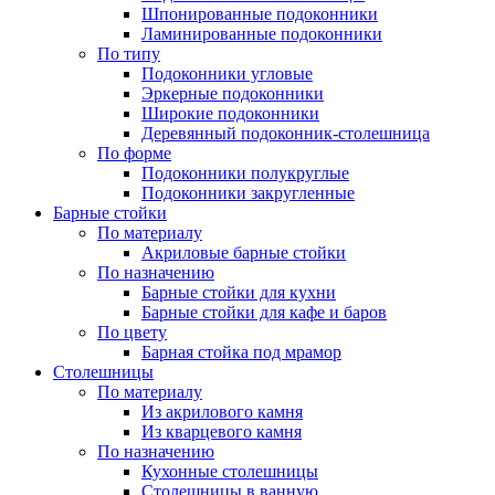
Шпонированные подоконники
Ламинированные подоконники
По типу
Подоконники угловые
Эркерные подоконники
Широкие подоконники
Деревянный подоконник-столешница
По форме
Подоконники полукруглые
Подоконники закругленные
Барные стойки
По материалу
Акриловые барные стойки
По назначению
Барные стойки для кухни
Барные стойки для кафе и баров
По цвету
Барная стойка под мрамор
Столешницы
По материалу
Из акрилового камня
Из кварцевого камня
По назначению
Кухонные столешницы
Столешницы в ванную