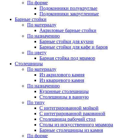
По форме
Подоконники полукруглые
Подоконники закругленные
Барные стойки
По материалу
Акриловые барные стойки
По назначению
Барные стойки для кухни
Барные стойки для кафе и баров
По цвету
Барная стойка под мрамор
Столешницы
По материалу
Из акрилового камня
Из кварцевого камня
По назначению
Кухонные столешницы
Столешницы в ванную
По типу
С интегрированной мойкой
С интегрированной раковиной
Столешница рабочий стол
Столы из искусственного мрамора
Барные столешницы из камня
По форме