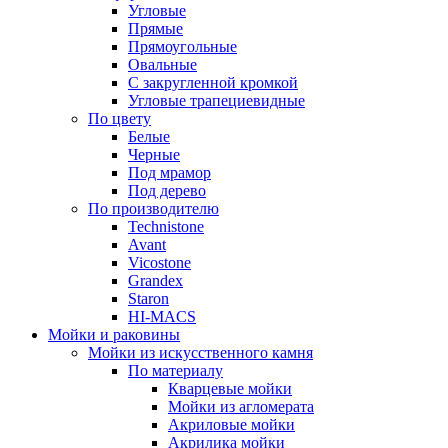
Угловые
Прямые
Прямоугольные
Овальные
С закругленной кромкой
Угловые трапециевидные
По цвету
Белые
Черные
Под мрамор
Под дерево
По производителю
Technistone
Avant
Vicostone
Grandex
Staron
HI-MACS
Мойки и раковины
Мойки из искусственного камня
По материалу
Кварцевые мойки
Мойки из агломерата
Акриловые мойки
Акрилика мойки