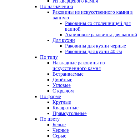
Из кварцевого камня
По назначению
Раковины из искусственного камня в
ванную
Раковины со столешницей для
ванной
Акриловые раковины для ванной
Для кухни
Раковины для кухни черные
Раковины для кухни 40 см
По типу
Накладные раковины из
искусственного камня
Встраиваемые
Двойные
Угловые
С крылом
По форме
Круглые
Квадратные
Прямоугольные
По цвету
Белые
Черные
Серые