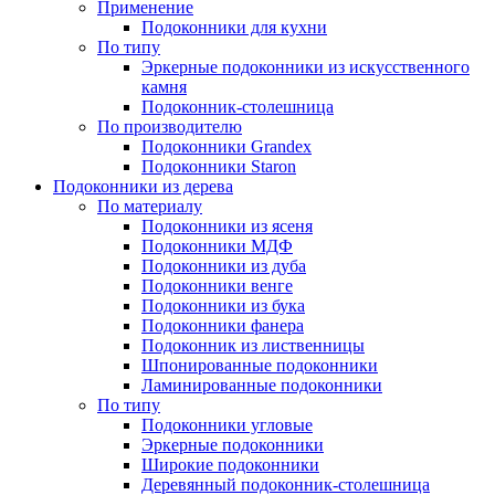
Применение
Подоконники для кухни
По типу
Эркерные подоконники из искусственного
камня
Подоконник-столешница
По производителю
Подоконники Grandex
Подоконники Staron
Подоконники из дерева
По материалу
Подоконники из ясеня
Подоконники МДФ
Подоконники из дуба
Подоконники венге
Подоконники из бука
Подоконники фанера
Подоконник из лиственницы
Шпонированные подоконники
Ламинированные подоконники
По типу
Подоконники угловые
Эркерные подоконники
Широкие подоконники
Деревянный подоконник-столешница