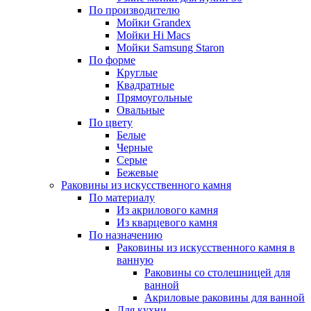
По производителю
Мойки Grandex
Мойки Hi Macs
Мойки Samsung Staron
По форме
Круглые
Квадратные
Прямоугольные
Овальные
По цвету
Белые
Черные
Серые
Бежевые
Раковины из искусственного камня
По материалу
Из акрилового камня
Из кварцевого камня
По назначению
Раковины из искусственного камня в
ванную
Раковины со столешницей для
ванной
Акриловые раковины для ванной
Для кухни