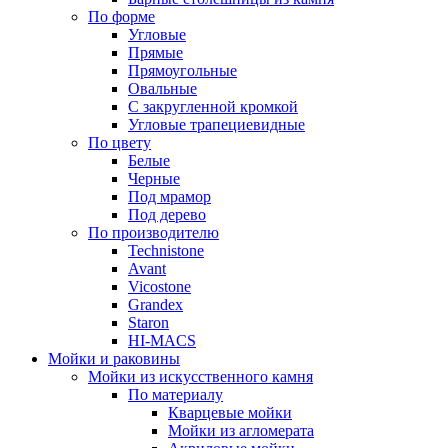
По форме
Угловые
Прямые
Прямоугольные
Овальные
С закругленной кромкой
Угловые трапециевидные
По цвету
Белые
Черные
Под мрамор
Под дерево
По производителю
Technistone
Avant
Vicostone
Grandex
Staron
HI-MACS
Мойки и раковины
Мойки из искусственного камня
По материалу
Кварцевые мойки
Мойки из агломерата