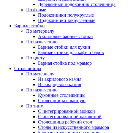
Деревянный подоконник-столешница
По форме
Подоконники полукруглые
Подоконники закругленные
Барные стойки
По материалу
Акриловые барные стойки
По назначению
Барные стойки для кухни
Барные стойки для кафе и баров
По цвету
Барная стойка под мрамор
Столешницы
По материалу
Из акрилового камня
Из кварцевого камня
По назначению
Кухонные столешницы
Столешницы в ванную
По типу
С интегрированной мойкой
С интегрированной раковиной
Столешница рабочий стол
Столы из искусственного мрамора
Барные столешницы из камня