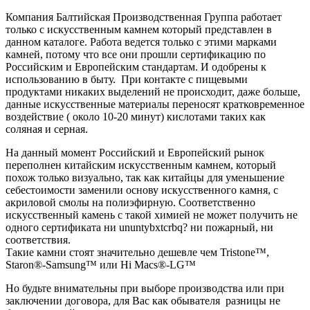
Компания Балтийская Производственная Группа работает
только с искусственным камнем который представлен в
данном каталоге. Работа ведется только с этими марками
камней, потому что все они прошли сертификацию по
Российским и Европейским стандартам. И одобрены к
использованию в быту. При контакте с пищевыми
продуктами никаких выделений не происходит, даже больше,
данные искусственные материалы переносят кратковременное
воздействие ( около 10-20 минут) кислотами таких как
соляная и серная.
На данный момент Российский и Европейский рынок
переполнен китайским искусственным камнем, который
похож только визуально, так как китайцы для уменьшение
себестоимости заменили основу искусственного камня, с
акриловой смолы на полиэфирную. Соответственно
искусственный камень с такой химией не может получить не
одного сертификата ни ununtybxtcrbq? ни пожарный, ни
соответствия.
Такие камни стоят значительно дешевле чем Tristone™,
Staron®-Samsung™ или Hi Macs®-LG™
Но будьте внимательны при выборе производства или при
заключении договора, для Вас как обывателя разницы не