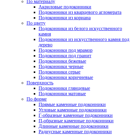
По материалу
Акриловые подоконники
Подоконники из кварцевого агломерата
Подоконники из кориана
По цвету
Подоконники из белого искусственного
камня
Подоконники из искусственного камня под
дерево
Подоконники под мрамор
Подоконники под гранит
Подоконники бежевые
Подоконники черные
Подоконники серые
Подоконники коричневые
Поверхность
Подоконники глянцевые
Подоконники матовые
По форме
Прямые каменные подоконники
Угловые каменные подоконники
Г-образные каменные подоконники
П-образные каменные подоконники
Длинные каменные подоконники
Радиусные каменные подоконники