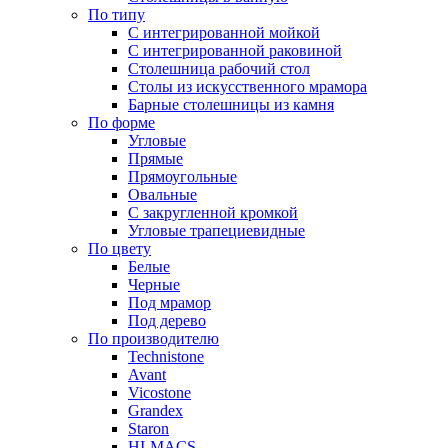
По типу
С интегрированной мойкой
С интегрированной раковиной
Столешница рабочий стол
Столы из искусственного мрамора
Барные столешницы из камня
По форме
Угловые
Прямые
Прямоугольные
Овальные
С закругленной кромкой
Угловые трапециевидные
По цвету
Белые
Черные
Под мрамор
Под дерево
По производителю
Technistone
Avant
Vicostone
Grandex
Staron
HI-MACS