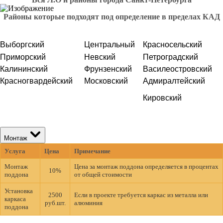
Районы которые подходят под определение в пределах КАД
Выборгский
Центральный
Красносельский
Приморский
Невский
Петроградский
Калининский
Фрунзенский
Василеостровский
Красногвардейский
Московский
Адмиралтейский
Кировский
Монтаж
Услуга
Цена
Примечание
Монтаж
Цена за монтаж поддона определяется в процентах
10%
поддона
от общей стоимости
Установка
2500
Если в проекте требуется каркас из металла или
каркаса
руб.шт.
алюминия
поддона