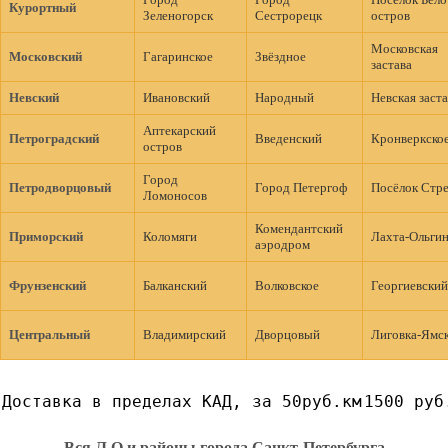
Курортный
Зеленогорск
Сестрорецк
остров
Московская
Московский
Гагаринское
Звёздное
застава
Невский
Ивановский
Народный
Невская заст
Аптекарский
Петроградский
Введенский
Кронверкско
остров
Город
Петродворцовый
Город Петергоф
Посёлок Стр
Ломоносов
Комендантский
Приморский
Коломяги
Лахта-Ольги
аэродром
Фрунзенский
Балканский
Волковское
Георгиевский
Центральный
Владимирский
Дворцовый
Лиговка-Ямс
Доставка в пределах КАД, за 50руб.км
1500 руб
Вся Л.О и районы города Санкт-Петербурга