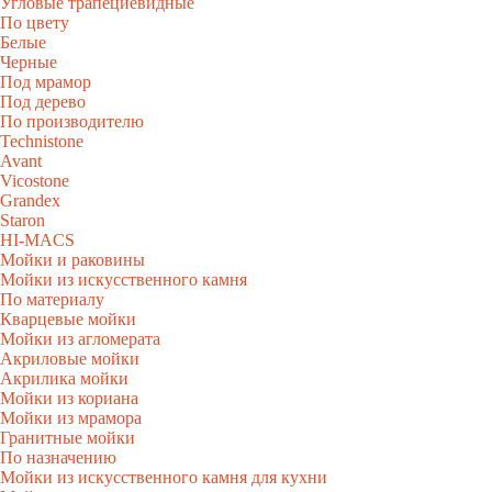
Угловые трапециевидные
По цвету
Белые
Черные
Под мрамор
Под дерево
По производителю
Technistone
Avant
Vicostone
Grandex
Staron
HI-MACS
Мойки и раковины
Мойки из искусственного камня
По материалу
Кварцевые мойки
Мойки из агломерата
Акриловые мойки
Акрилика мойки
Мойки из кориана
Мойки из мрамора
Гранитные мойки
По назначению
Мойки из искусственного камня для кухни