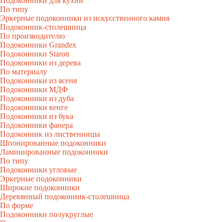
Подоконники для кухни
По типу
Эркерные подоконники из искусственного камня
Подоконник-столешница
По производителю
Подоконники Grandex
Подоконники Staron
Подоконники из дерева
По материалу
Подоконники из ясеня
Подоконники МДФ
Подоконники из дуба
Подоконники венге
Подоконники из бука
Подоконники фанера
Подоконник из лиственницы
Шпонированные подоконники
Ламинированные подоконники
По типу
Подоконники угловые
Эркерные подоконники
Широкие подоконники
Деревянный подоконник-столешница
По форме
Подоконники полукруглые