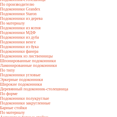
По производителю
Подоконники Grandex
Подоконники Staron
Подоконники из дерева
По материалу
Подоконники из ясеня
Подоконники МДФ
Подоконники из дуба
Подоконники венге
Подоконники из бука
Подоконники фанера
Подоконник из лиственницы
Шпонированные подоконники
Ламинированные подоконники
По типу
Подоконники угловые
Эркерные подоконники
Широкие подоконники
Деревянный подоконник-столешница
По форме
Подоконники полукруглые
Подоконники закругленные
Барные стойки
По материалу