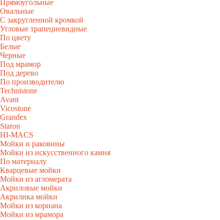
Прямоугольные
Овальные
С закругленной кромкой
Угловые трапециевидные
По цвету
Белые
Черные
Под мрамор
Под дерево
По производителю
Technistone
Avant
Vicostone
Grandex
Staron
HI-MACS
Мойки и раковины
Мойки из искусственного камня
По материалу
Кварцевые мойки
Мойки из агломерата
Акриловые мойки
Акрилика мойки
Мойки из кориана
Мойки из мрамора