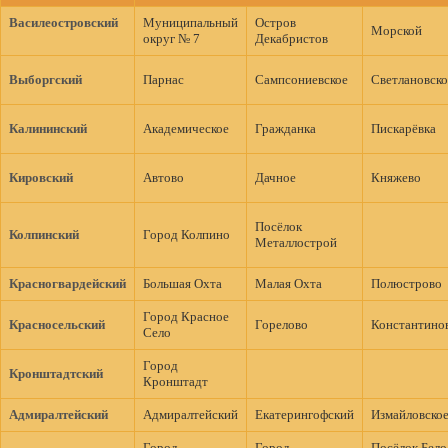
Василеостровский
Муниципальный
Остров
Морской
округ № 7
Декабристов
Выборгский
Парнас
Сампсониевское
Светлановско
Калининский
Академическое
Гражданка
Пискарёвка
Кировский
Автово
Дачное
Княжево
Посёлок
Колпинский
Город Колпино
Металлострой
Красногвардейский
Большая Охта
Малая Охта
Полюстрово
Город Красное
Красносельский
Горелово
Константино
Село
Город
Кронштадтcкий
Кронштадт
Адмиралтейский
Адмиралтейский
Екатерингофский
Измайловско
Город
Город
Посёлок Бело