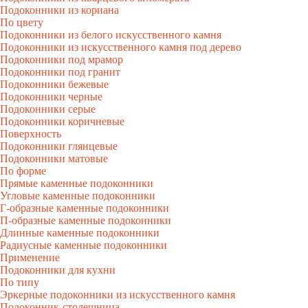
Подоконники из кориана
По цвету
Подоконники из белого искусственного камня
Подоконники из искусственного камня под дерево
Подоконники под мрамор
Подоконники под гранит
Подоконники бежевые
Подоконники черные
Подоконники серые
Подоконники коричневые
Поверхность
Подоконники глянцевые
Подоконники матовые
По форме
Прямые каменные подоконники
Угловые каменные подоконники
Г-образные каменные подоконники
П-образные каменные подоконники
Длинные каменные подоконники
Радиусные каменные подоконники
Применение
Подоконники для кухни
По типу
Эркерные подоконники из искусственного камня
Подоконник-столешница