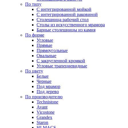
По типу
С интегрированной мойкой
С интегрированной раковиной
Столешница рабочий стол
Столы из искусственного мрамора
Барные столешницы из камня
По форме
Угловые
Прямые
Прямоугольные
Овальные
С закругленной кромкой
Угловые трапециевидные
По цвету
Белые
Черные
Под мрамор
Под дерево
По производителю
Technistone
Avant
Vicostone
Grandex
Staron
HI-MACS