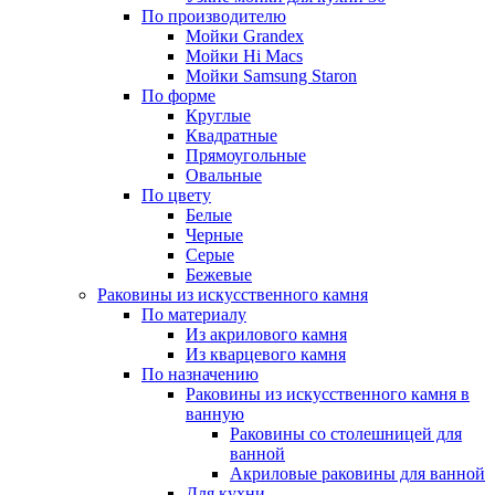
По производителю
Мойки Grandex
Мойки Hi Macs
Мойки Samsung Staron
По форме
Круглые
Квадратные
Прямоугольные
Овальные
По цвету
Белые
Черные
Серые
Бежевые
Раковины из искусственного камня
По материалу
Из акрилового камня
Из кварцевого камня
По назначению
Раковины из искусственного камня в
ванную
Раковины со столешницей для
ванной
Акриловые раковины для ванной
Для кухни