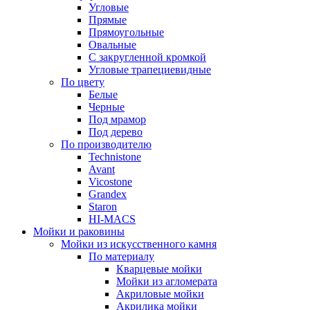
Угловые
Прямые
Прямоугольные
Овальные
С закругленной кромкой
Угловые трапециевидные
По цвету
Белые
Черные
Под мрамор
Под дерево
По производителю
Technistone
Avant
Vicostone
Grandex
Staron
HI-MACS
Мойки и раковины
Мойки из искусственного камня
По материалу
Кварцевые мойки
Мойки из агломерата
Акриловые мойки
Акрилика мойки