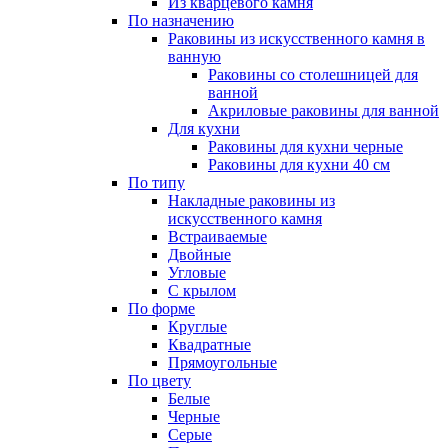
Из кварцевого камня
По назначению
Раковины из искусственного камня в
ванную
Раковины со столешницей для
ванной
Акриловые раковины для ванной
Для кухни
Раковины для кухни черные
Раковины для кухни 40 см
По типу
Накладные раковины из
искусственного камня
Встраиваемые
Двойные
Угловые
С крылом
По форме
Круглые
Квадратные
Прямоугольные
По цвету
Белые
Черные
Серые