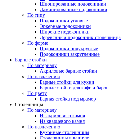
Шпонированные подоконники
Ламинированные подоконники
По типу
Подоконники угловые
Эркерные подоконники
Широкие подоконники
Деревянный подоконник-столешница
По форме
Подоконники полукруглые
Подоконники закругленные
Барные стойки
По материалу
Акриловые барные стойки
По назначению
Барные стойки для кухни
Барные стойки для кафе и баров
По цвету
Барная стойка под мрамор
Столешницы
По материалу
Из акрилового камня
Из кварцевого камня
По назначению
Кухонные столешницы
Столешницы в ванную