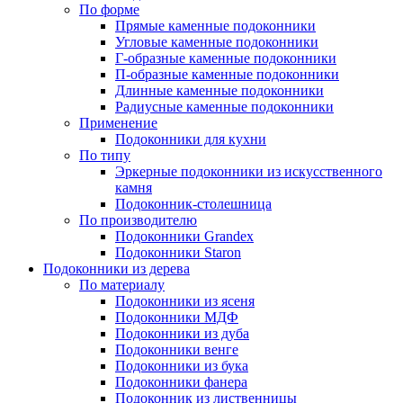
По форме
Прямые каменные подоконники
Угловые каменные подоконники
Г-образные каменные подоконники
П-образные каменные подоконники
Длинные каменные подоконники
Радиусные каменные подоконники
Применение
Подоконники для кухни
По типу
Эркерные подоконники из искусственного
камня
Подоконник-столешница
По производителю
Подоконники Grandex
Подоконники Staron
Подоконники из дерева
По материалу
Подоконники из ясеня
Подоконники МДФ
Подоконники из дуба
Подоконники венге
Подоконники из бука
Подоконники фанера
Подоконник из лиственницы