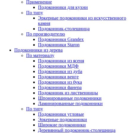
Применение
Подоконники для кухни
По типу
Эркерные подоконники из искусственного
камня
Подоконник-столешница
По производителю
Подоконники Grandex
Подоконники Staron
Подоконники из дерева
По материалу
Подоконники из ясеня
Подоконники МДФ
Подоконники из дуба
Подоконники венге
Подоконники из бука
Подоконники фанера
Подоконник из лиственницы
Шпонированные подоконники
Ламинированные подоконники
По типу
Подоконники угловые
Эркерные подоконники
Широкие подоконники
Деревянный подоконник-столешница