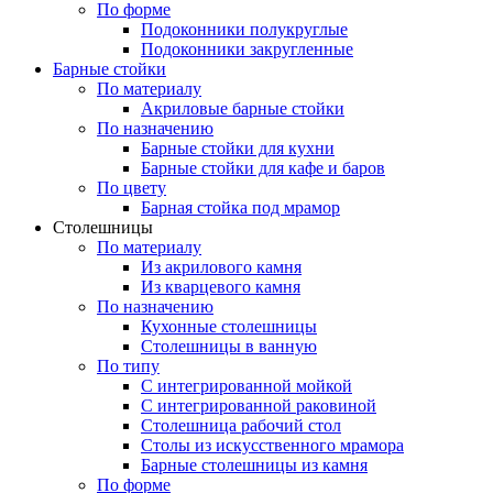
По форме
Подоконники полукруглые
Подоконники закругленные
Барные стойки
По материалу
Акриловые барные стойки
По назначению
Барные стойки для кухни
Барные стойки для кафе и баров
По цвету
Барная стойка под мрамор
Столешницы
По материалу
Из акрилового камня
Из кварцевого камня
По назначению
Кухонные столешницы
Столешницы в ванную
По типу
С интегрированной мойкой
С интегрированной раковиной
Столешница рабочий стол
Столы из искусственного мрамора
Барные столешницы из камня
По форме