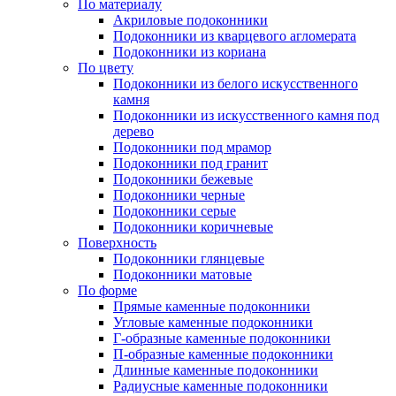
По материалу
Акриловые подоконники
Подоконники из кварцевого агломерата
Подоконники из кориана
По цвету
Подоконники из белого искусственного
камня
Подоконники из искусственного камня под
дерево
Подоконники под мрамор
Подоконники под гранит
Подоконники бежевые
Подоконники черные
Подоконники серые
Подоконники коричневые
Поверхность
Подоконники глянцевые
Подоконники матовые
По форме
Прямые каменные подоконники
Угловые каменные подоконники
Г-образные каменные подоконники
П-образные каменные подоконники
Длинные каменные подоконники
Радиусные каменные подоконники